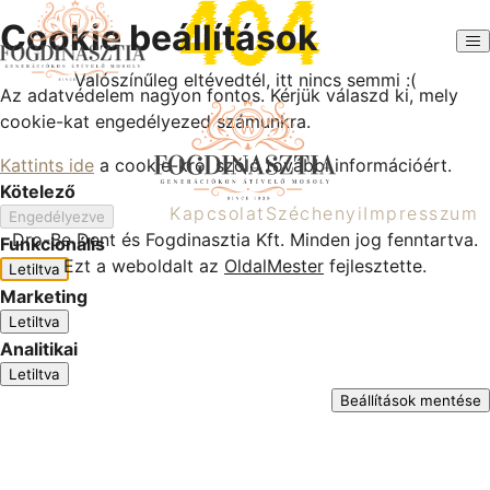
CSAPATUNK
Cookie beállítások
KARRIER
KAPCSOLAT
Valószínűleg eltévedtél, itt nincs semmi :(
+36 20 934 0989
Az adatvédelem nagyon fontos. Kérjük válaszd ki, mely
cookie-kat engedélyezed számunkra.
Kattints ide
a cookie-król szóló további információért.
Kötelező
Kapcsolat
Széchenyi
Impresszum
Engedélyezve
Dro-Be Dent és Fogdinasztia Kft. Minden jog fenntartva.
Funkcionális
Ezt a weboldalt az
OldalMester
fejlesztette.
Letiltva
Marketing
Letiltva
Analitikai
Letiltva
Beállítások mentése