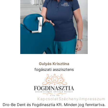
Gulyás Krisztina
fogászati asszisztens
Kapcsolat
Széchenyi
Impresszum
Dro-Be Dent és Fogdinasztia Kft. Minden jog fenntartva.