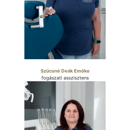
Szűcsné Deák Emőke
fogászati asszisztens