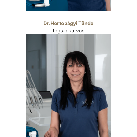
Dr.Hortobágyi Tünde
fogszakorvos