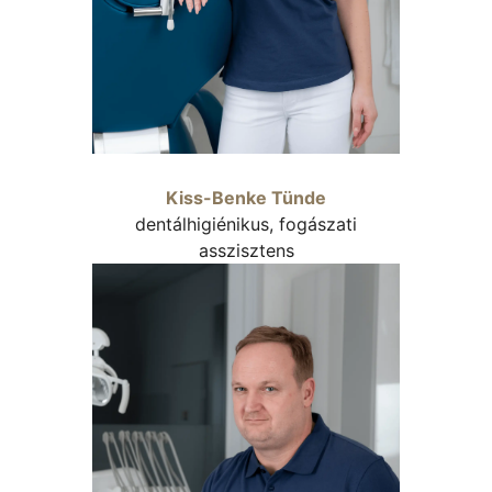
Kiss-Benke Tünde
dentálhigiénikus, fogászati
asszisztens