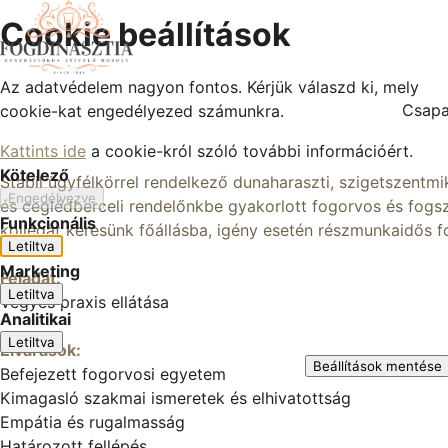
Cookie beállítások
Az adatvédelem nagyon fontos. Kérjük válaszd ki, mely
Csapa
cookie-kat engedélyezed számunkra.
Kattints ide
a cookie-król szóló további információért.
Kötelező
Stabil ügyfélkörrel rendelkező dunaharaszti, szigetszentmi
Engedélyezve
és ceglédberceli rendelőnkbe gyakorlott fogorvos és fogs
Funkcionális
kollégát keresünk főállásba, igény esetén részmunkaidős f
Letiltva
Marketing
Feladat:
Letiltva
Vegyes praxis ellátása
Analitikai
Letiltva
Elvárások:
Beállítások mentése
Befejezett fogorvosi egyetem
Kimagasló szakmai ismeretek és elhivatottság
Empátia és rugalmasság
Határozott fellépés