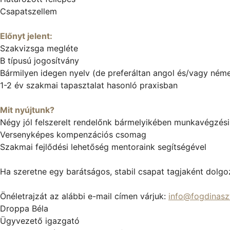
Csapatszellem
Előnyt jelent:
Szakvizsga megléte
B típusú jogosítvány
Bármilyen idegen nyelv (de preferáltan angol és/vagy német
1-2 év szakmai tapasztalat hasonló praxisban
Mit nyújtunk?
Négy jól felszerelt rendelőnk bármelyikében munkavégzési
Versenyképes kompenzációs csomag
Szakmai fejlődési lehetőség mentoraink segítségével
Ha szeretne egy barátságos, stabil csapat tagjaként dolgoz
Önéletrajzát az alábbi e-mail címen várjuk:
info@fogdinaszt
Droppa Béla
Ügyvezető igazgató