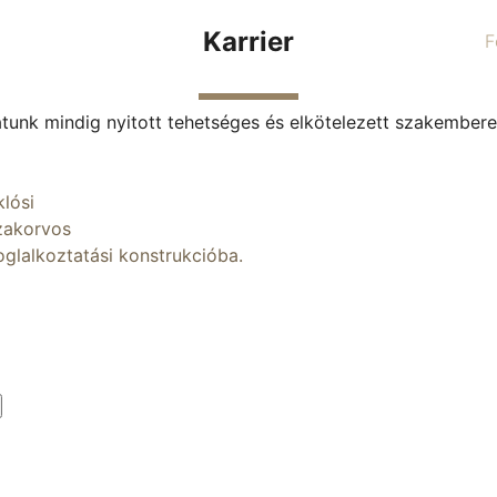
CSAPATUNK
KARRIER
Karrier
F
KAPCSOLAT
+36 20 934 0989
tunk mindig nyitott tehetséges és elkötelezett szakemberek
klósi
zakorvos
oglalkoztatási konstrukcióba.