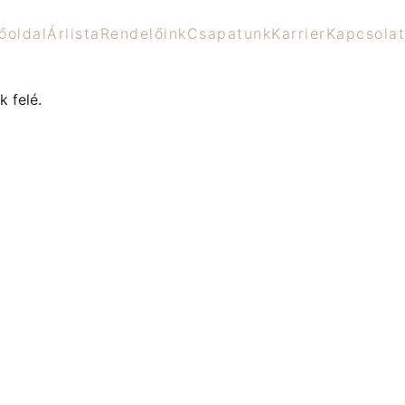
őoldal
Árlista
Rendelőink
Csapatunk
Karrier
Kapcsolat
 felé.