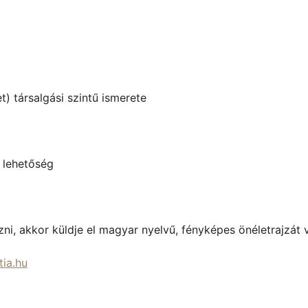
) társalgási szintű ismerete
 lehetőség
ni, akkor küldje el magyar nyelvű, fényképes önéletrajzát 
ia.hu